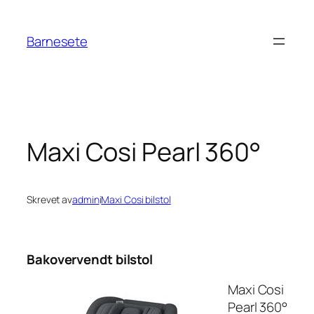
Hopp
til
Barnesete
innhold
Maxi Cosi Pearl 360°
Skrevet av
admin
i
Maxi Cosi bilstol
Bakovervendt bilstol
Maxi Cosi
Pearl 360°