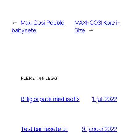
←
Maxi Cosi Pebble
MAXI-COSI Kore i-
babysete
Size
→
FLERE INNLEGG
1. juli 2022
Billig bilpute med isofix
9. januar 2022
Test barnesete bil